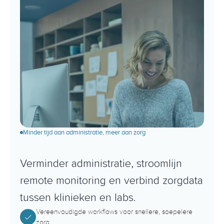
Minder tijd aan administratie, meer aan zorg
S
n
e
l
l
e
r
e
,
s
l
i
m
m
e
r
e
z
o
r
g
Verminder administratie, stroomlijn 
remote monitoring en verbind zorgdata 
tussen klinieken en labs.
Vereenvoudigde workflows voor snellere, soepelere 
zorg