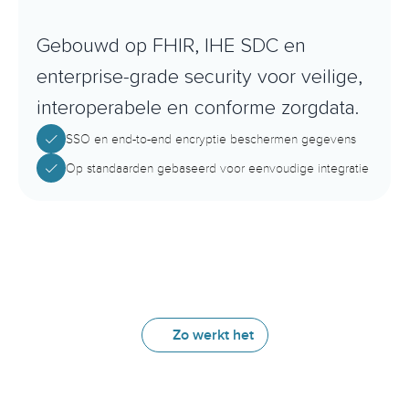
E
n
t
e
r
p
r
i
s
e
-
g
r
a
d
e
b
e
v
e
i
l
i
g
i
n
g
e
n
c
o
m
p
l
i
a
n
c
e
Gebouwd op FHIR, IHE SDC en 
enterprise-grade security voor veilige, 
interoperabele en conforme zorgdata.
SSO en end-to-end encryptie beschermen gegevens
Op standaarden gebaseerd voor eenvoudige integratie
Zo werkt het
Hoe
het
werkt