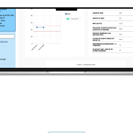
Toepassingen
Use cases
Blog
Select Language
Dutch (Netherlands)
Support
Login
Select Language
Dutch (Netherlands)
G
e
t
T
e
m
p
l
a
t
e
n
o
w