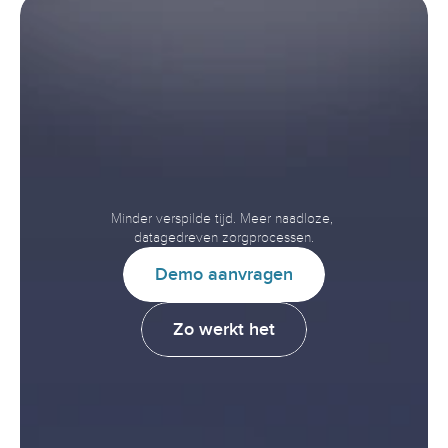
Versnel
interoperabiliteit.
Verbeter
de
zorg.
Minder verspilde tijd. Meer naadloze, 
datagedreven zorgprocessen.
D
e
m
o
a
a
n
v
r
a
g
e
n
Z
o
w
e
r
k
t
h
e
t