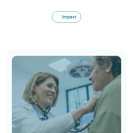
Impact
Ervaar
de
toekomst
van
zorgdata