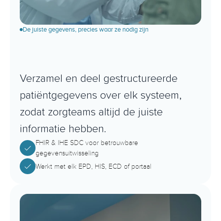
De juiste gegevens, precies waar ze nodig zijn
N
a
a
d
l
o
z
e
g
e
g
e
v
e
n
s
s
t
r
o
o
m
t
u
s
s
e
n
s
y
s
t
e
m
e
n
Verzamel en deel gestructureerde 
patiëntgegevens over elk systeem, 
zodat zorgteams altijd de juiste 
informatie hebben.
FHIR & IHE SDC voor betrouwbare 
gegevensuitwisseling
Werkt met elk EPD, HIS, ECD of portaal