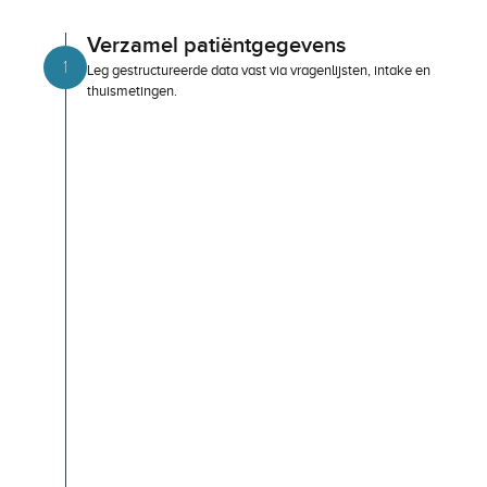
in
3
stappen
Verzamel patiëntgegevens
1
Leg gestructureerde data vast via vragenlijsten, intake en 
thuismetingen.