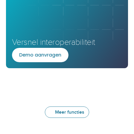
Versnel interoperabiliteit
D
e
m
o
a
a
n
v
r
a
g
e
n
Meer functies