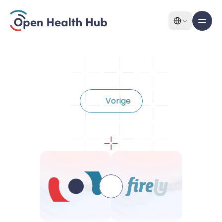
Select Language
All pagina's
Features
V
o
r
i
g
e
Features
Integratie
met
Firely
Over
Pricing
Use cases
Solutions