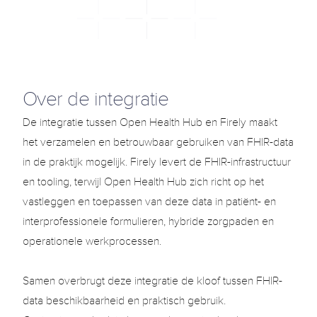
Toepassingen
Use cases
Blog
Select Language
Over de integratie
Dutch (Netherlands)
Support
Login
De integratie tussen Open Health Hub en Firely maakt 
het verzamelen en betrouwbaar gebruiken van FHIR-data 
Select Language
Dutch (Netherlands)
in de praktijk mogelijk. Firely levert de FHIR-infrastructuur 
en tooling, terwijl Open Health Hub zich richt op het 
vastleggen en toepassen van deze data in patiënt- en 
G
e
t
T
e
m
p
l
a
t
e
n
o
w
interprofessionele formulieren, hybride zorgpaden en 
operationele werkprocessen.

Samen overbrugt deze integratie de kloof tussen FHIR-
data beschikbaarheid en praktisch gebruik. 