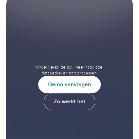
Versnel
interoperabiliteit.
Verbeter
de
zorg.
Minder verspilde tijd. Meer naadloze, 
datagedreven zorgprocessen.
D
e
m
o
a
a
n
v
r
a
g
e
n
Z
o
w
e
r
k
t
h
e
t