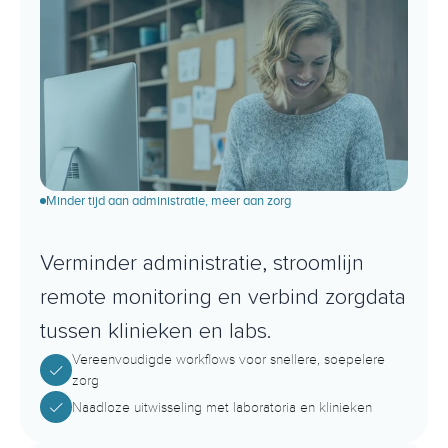
Minder tijd aan administratie, meer aan zorg
S
n
e
l
l
e
r
e
,
s
l
i
m
m
e
r
e
z
o
r
g
Verminder administratie, stroomlijn 
remote monitoring en verbind zorgdata 
tussen klinieken en labs.
Vereenvoudigde workflows voor snellere, soepelere 
zorg
Naadloze uitwisseling met laboratoria en klinieken