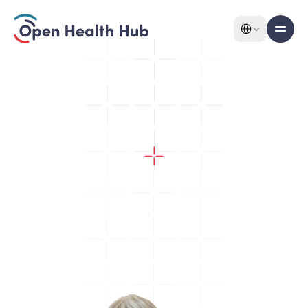
Select Language
All pagina's
Features
Geïntegreerde
netwerkzorg
Features
V
e
r
b
i
n
d
p
a
t
i
ë
n
t
e
n
,
z
o
r
g
t
e
a
m
s
e
n
g
e
g
e
v
e
n
s
o
v
e
r
z
o
r
g
s
e
t
t
i
n
g
s
h
e
e
n
,
z
o
d
a
t
c
o
n
t
i
n
u
ï
t
e
i
t
v
a
n
z
o
r
g
w
o
r
d
t
o
n
d
e
r
s
t
e
u
n
d
.
Over
Pricing
Use cases
Solutions