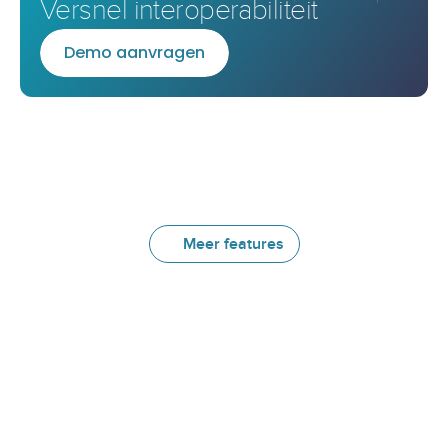
Versnel interoperabiliteit
D
e
m
o
a
a
n
v
r
a
g
e
n
Meer features
Andere
handige
features