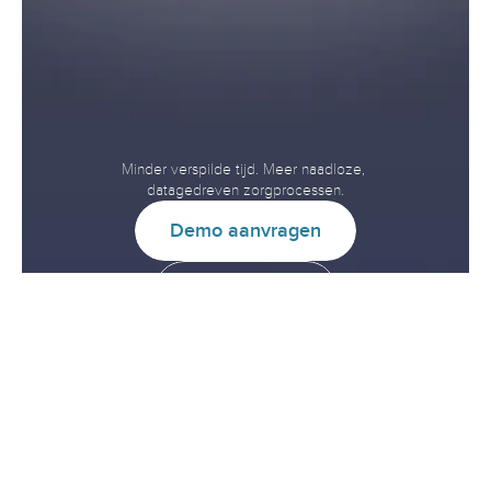
Versnel
interoperabiliteit.
Verbeter
de
zorg.
Minder verspilde tijd. Meer naadloze, 
datagedreven zorgprocessen.
D
e
m
o
a
a
n
v
r
a
g
e
n
Z
o
w
e
r
k
t
h
e
t