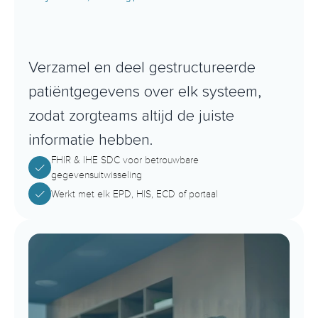
N
a
a
d
l
o
z
e
g
e
g
e
v
e
n
s
s
t
r
o
o
m
t
u
s
s
e
n
s
y
s
t
e
m
e
n
Verzamel en deel gestructureerde 
patiëntgegevens over elk systeem, 
zodat zorgteams altijd de juiste 
informatie hebben.
FHIR & IHE SDC voor betrouwbare 
gegevensuitwisseling
Werkt met elk EPD, HIS, ECD of portaal