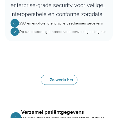
enterprise-grade security voor veilige, 
interoperabele en conforme zorgdata.
SSO en end-to-end encryptie beschermen gegevens
Op standaarden gebaseerd voor eenvoudige integratie
Zo werkt het
Hoe
het
werkt
in
3
stappen
Verzamel patiëntgegevens
1