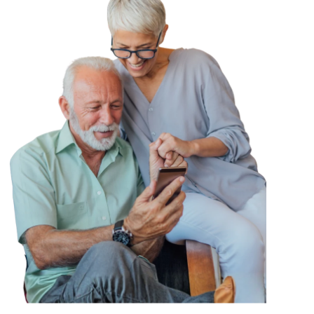
Toepassingen
Use cases
Blog
Select Language
Dutch (Netherlands)
Support
Login
Select Language
Dutch (Netherlands)
G
e
t
T
e
m
p
l
a
t
e
n
o
w