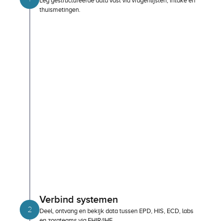
Leg gestructureerde data vast via vragenlijsten, intake en 
thuismetingen.
2
Deel, ontvang en bekijk data tussen EPD, HIS, ECD, labs 
en zorgteams via FHIR/IHE.