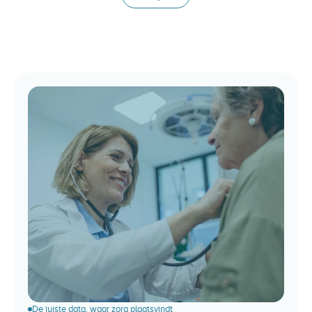
Ervaar
de
toekomst
van
zorgdata
De juiste data, waar zorg plaatsvindt