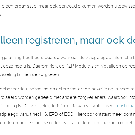
de eigen organisatie, maar ook eenvoudig kunnen worden uitgewisse
. 
alleen registreren, maar ook d
orgplanning heeft echt waarde wanneer de vastgelegde informatie b
deze nodig is. Daarom richt de PZP-Module zich niet alleen op regi
isseling binnen de zorgketen. 
gebaseerde uitwisseling en enterprise-grade beveiliging kunnen re
rdiseerd worden gedeeld met andere zorgverleners, waardoor infor
e nodig is. De vastgelegde informatie kan vervolgens via 
dashboar
pleegd vanuit het HIS, EPD of ECD. Hierdoor ontstaat meer continuï
etrokken professionals sneller over actuele informatie rondom beh