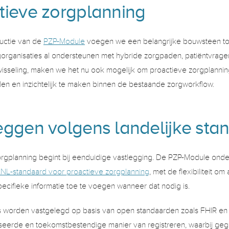
tieve zorgplanning 
uctie van de 
PZP-Module
 voegen we een belangrijke bouwsteen to
rganisaties al ondersteunen met hybride zorgpaden, patiëntvragenlijs
isseling, maken we het nu ook mogelijk om proactieve zorgplanning
len en inzichtelijk te maken binnen de bestaande zorgworkflow.
eggen volgens landelijke sta
rgplanning begint bij eenduidige vastlegging. De PZP-Module onder
KNL-standaard voor proactieve zorgplanning
, met de flexibiliteit o
pecifieke informatie toe te voegen wanneer dat nodig is. 
worden vastgelegd op basis van open standaarden zoals FHIR en ZI
eerde en toekomstbestendige manier van registreren, waarbij gegev