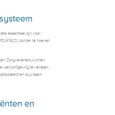
gsysteem 
ie essentieel zijn voor 
EPD of ECD, zonder te hoeven 
en. Zorgverleners kunnen 
e werkomgeving te verlaten. 
eadopteerd en duurzaam 
ënten en 