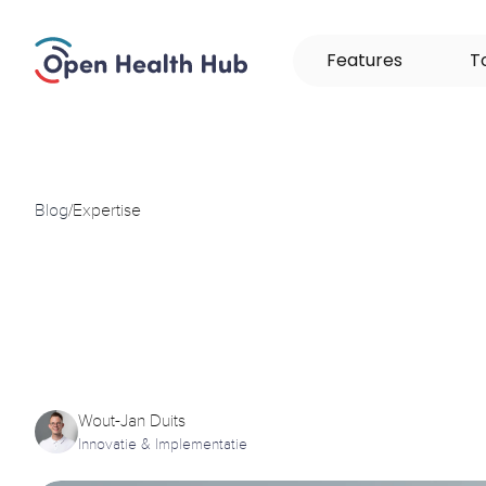
F
e
a
t
u
r
e
s
T
Blog
/
Expertise
Nieuw:
PZP-Mo
delen
en
inzien
Wout-Jan Duits
Innovatie & Implementatie