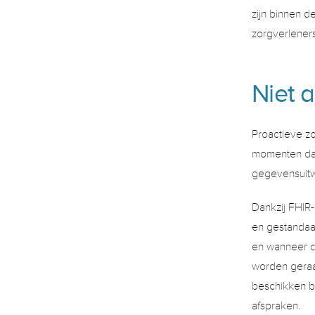
zijn binnen 
zorgverleners
Niet 
Proactieve z
momenten dat 
gegevensuitw
Dankzij FHIR-
en gestandaa
en wanneer di
worden geraad
beschikken b
afspraken. 