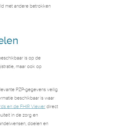
ld met andere betrokken 
elen 
eschikbaar is op de 
stratie, maar ook op 
levante PZP-gegevens veilig 
matie beschikbaar is waar 
ds en de FHIR Viewer
 direct 
teit in de zorg en 
andelwensen, doelen en 