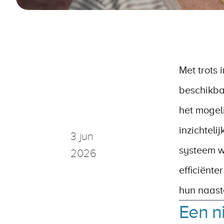
Met trots
beschikba
het mogeli
inzichteli
3 jun 
systeem wa
2026
efficiënte
hun naast
Een n