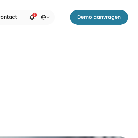
Select Language
7
C
o
n
t
a
c
t
D
e
m
o
a
a
n
v
r
a
g
e
n
ggen,
en
ECD