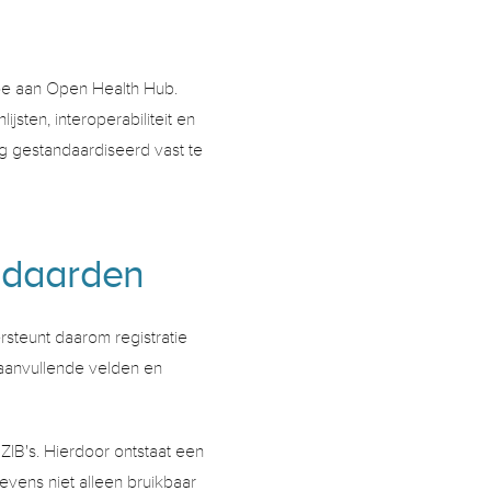
e aan Open Health Hub. 
ten, interoperabiliteit en 
 gestandaardiseerd vast te 
ndaarden 
steunt daarom registratie 
m aanvullende velden en 
B's. Hierdoor ontstaat een 
ens niet alleen bruikbaar 