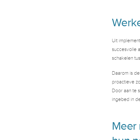
Werke
Uit implement
succesvolle a
schakelen tus
Daarom is de
proactieve z
Door aan te 
ingebed in de 
Meer r