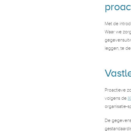
proac
Met de introd
Waar we zorgo
gegevensuitw
leggen, te de
Vastl
Proactieve zo
volgens de 
I
organisatie-s
De gegevens 
gestandaardis